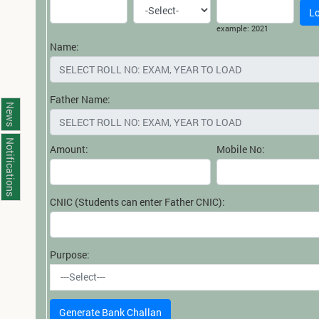
L
example: 2021
Name:
Father Name:
News
Notifications
Amount:
Mobile No:
CNIC (Students can enter Father CNIC):
Purpose:
---Select---