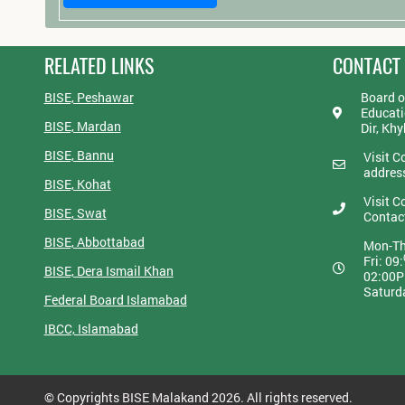
RELATED LINKS
CONTACT
BISE, Peshawar
Board o
Educati
BISE, Mardan
Dir, Kh
BISE, Bannu
Visit C
addres
BISE, Kohat
Visit C
BISE, Swat
Contac
BISE, Abbottabad
Mon-Th
Fri: 09:
BISE, Dera Ismail Khan
02:00
Saturd
Federal Board Islamabad
IBCC, Islamabad
© Copyrights BISE Malakand 2026. All rights reserved.