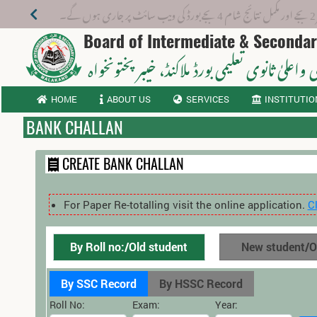
Board of Intermediate & Seconda
 واعلیٰ ثانوی تعلیمی بورڈ ملاکنڈ
، خیبر پختونخواہ
HOME
ABOUT US
SERVICES
INSTITUTIO
BANK CHALLAN
CREATE BANK CHALLAN
For Paper Re-totalling visit the online application.
C
By Roll no:/Old student
New student
By SSC Record
By HSSC Record
Roll No:
Exam:
Year: