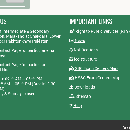
 US
IMPORTANT LINKS
f Intermediate & Secondary
Right to Public Services (RTS)
on, Malakand at Chakdara, Lower
News
yber Pakhtunkhwa Pakistan
Notifications
ontact Page for particular email
ses:
fee-structure
ontact Page for particular
SSC Exam Centers Map
t Nos:
HSSC Exam Centers Map
00
00
u: 09:
AM — 05:
PM
00
00
AM — 05:
PM (Break:12:30-
Downloads
PM)
ay & Sunday: closed
Sitemap
Help
Des