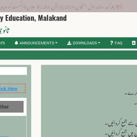
میٹرک سالانہ اوّل امتحان 2026: پوزیشن ہولڈرز کا اعلان 6 اگست کو دوپہر 2 بجے اور مکمل نتائج شام 4 بجے بورڈ کی ویب سائٹ پر جاری ہوں گے۔
ry Education, Malakand
ثانوی
N'S
ANNOUNCEMENTS
DOWNLOADS
FAQ
lick Here
ج کرے۔
۔
/Other
 سے جمع کروائیں۔
 میں جمع کروائیں۔