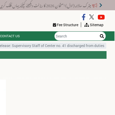
میٹرک سالانہ (اوَل) امتحان 2026 کا ریزلٹ دیکھنے کیلئے یہاں کلک کریں۔
Fee Structure
Sitemap
CONTACT US
elease: Supervisory Staff of Center no. 41 discharged from duties