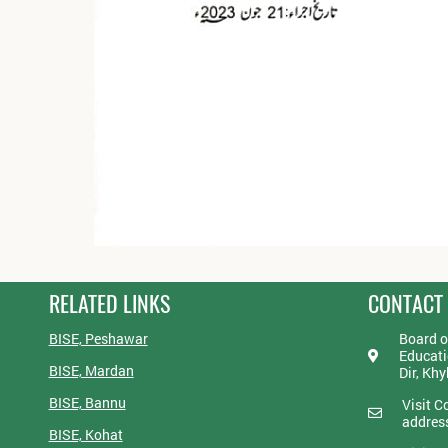
RELATED LINKS
CONTACT
BISE, Peshawar
Board o
Educati
BISE, Mardan
Dir, Kh
BISE, Bannu
Visit C
addres
BISE, Kohat