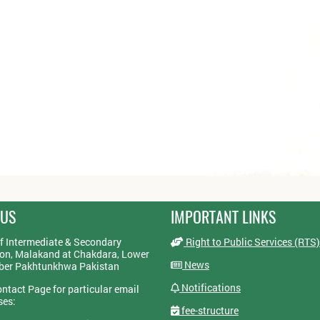
 US
IMPORTANT LINKS
f Intermediate & Secondary
Right to Public Services (RTS)
on, Malakand at Chakdara, Lower
News
yber Pakhtunkhwa Pakistan
Notifications
ontact Page for particular email
ses:
fee-structure