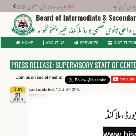
یا۔
میٹرک سالانہ اوّل امتحان 2026: پوزیشن ہولڈرز کا اعلان 6 اگست کو دوپہر 2 بجے اور مکمل نتائج شام 4 بجے بورڈ کی ویب سائٹ پر جاری ہوں گے۔
Board of Intermediate & Seconda
 واعلیٰ ثانوی تعلیمی بورڈ ملاکنڈ
، خیبر پختونخواہ
HOME
ABOUT US
SERVICES
INSTITUTIO
PRESS RELEASE: SUPERVISORY STAFF OF CENT
Join us on social media:
Jun
Last updated:
14-Jul-2023,
21
2023