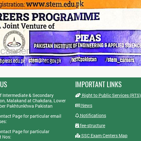
 US
IMPORTANT LINKS
f Intermediate & Secondary
Right to Public Services (RTS)
on, Malakand at Chakdara, Lower
News
yber Pakhtunkhwa Pakistan
Notifications
ontact Page for particular email
ses:
fee-structure
ontact Page for particular
SSC Exam Centers Map
t Nos: