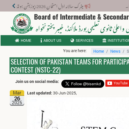
میٹرک سالانہ اوّل امتحان 2026: پوزیشن ہولڈرز کا اعلان 6 اگست کو دوپہر 2 بجے اور مکمل نتائج شام 4 بجے بورڈ کی ویب سائٹ پر جاری ہوں گے۔
Board of Intermediate & Seconda
 واعلیٰ ثانوی تعلیمی بورڈ ملاکنڈ
، خیبر پختونخواہ
HOME
ABOUT US
SERVICES
INSTITUTIO
You are here:
Home
News
S
SELECTION OF PAKISTAN TEAMS FOR PARTICIP
CONTEST (NSTC-22)
Join us on social media:
Mar
Last updated:
30-Jun-2025,
26
2025