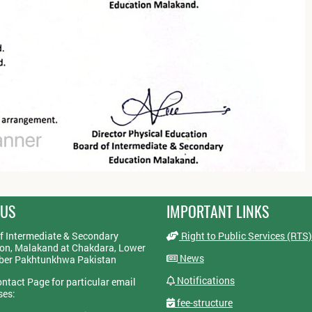
 US
IMPORTANT LINKS
f Intermediate & Secondary
Right to Public Services (RTS)
on, Malakand at Chakdara, Lower
News
yber Pakhtunkhwa Pakistan
Notifications
ontact Page for particular email
ses:
fee-structure