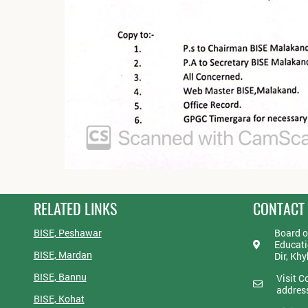
RELATED LINKS
CONTACT
BISE, Peshawar
Board o
Educati
BISE, Mardan
Dir, Kh
BISE, Bannu
Visit C
addres
BISE, Kohat