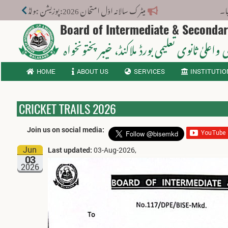
میٹرک سالانہ اوّل امتحان 2026: پوزیشن ہولڈرز کا اعلان 6 اگست کو دوپہر 2 بجے اور مکمل نتائج شام 4 بجے بورڈ کی ویب سائٹ پر جاری ہوں گے۔
Board of Intermediate & Seconda
 واعلیٰ ثانوی تعلیمی بورڈ ملاکنڈ
، خیبر پختونخواہ
HOME
ABOUT US
SERVICES
INSTITUTIO
CRICKET TRAILS 2026
Join us on social media:
Jun
Last updated:
03-Aug-2026,
03
2026