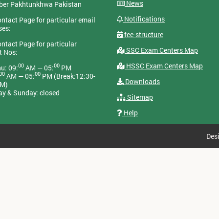
News
yber Pakhtunkhwa Pakistan
Notifications
ontact Page for particular email
ses:
fee-structure
ontact Page for particular
SSC Exam Centers Map
t Nos:
HSSC Exam Centers Map
00
00
u: 09:
AM — 05:
PM
00
00
AM — 05:
PM (Break:12:30-
Downloads
PM)
ay & Sunday: closed
Sitemap
Help
Des