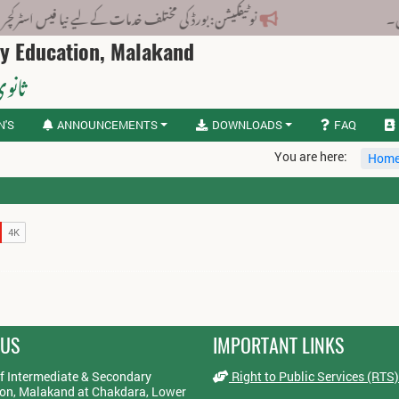
نوٹیفکیشن: بورڈ کی مختلف خدمات کے لیے نیا فیس اسٹرکچر جاری کر
ry Education, Malakand
ثانوی
N'S
ANNOUNCEMENTS
DOWNLOADS
FAQ
You are here:
Hom
 US
IMPORTANT LINKS
f Intermediate & Secondary
Right to Public Services (RTS)
on, Malakand at Chakdara, Lower