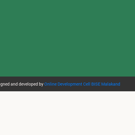
igned and developed by
Online Development Cell BISE Malakand