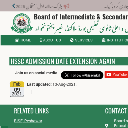
 دیا گیا۔
میٹرک سالانہ اوّل امتحان 2026: پوزیشن ہولڈرز کا اعلان 6 اگست کو دوپہر 2 بجے اور مکمل نتائج شام 4 بجے بورڈ کی ویب سائٹ پر جاری ہوں گے۔
Board of Intermediate & Seconda
 واعلیٰ ثانوی تعلیمی بورڈ ملاکنڈ
، خیبر پختونخواہ
HOME
ABOUT US
SERVICES
INSTITUTIO
HSSC ADMISSION DATE EXTENSION AGAIN
Join us on social media:
Feb
Last updated:
13-Aug-2021,
09
2021
RELATED LINKS
CONTACT
BISE, Peshawar
Board o
Educati