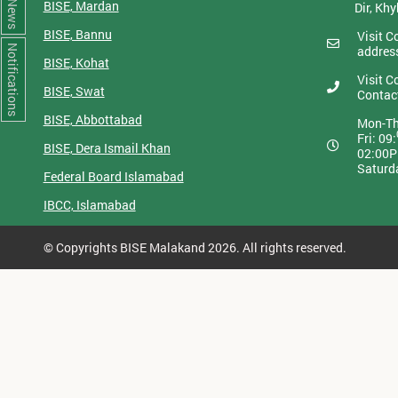
BISE, Mardan
News
Dir, Kh
BISE, Bannu
Visit C
addres
Notifications
BISE, Kohat
Visit C
BISE, Swat
Contac
BISE, Abbottabad
Mon-Th
Fri: 09:
BISE, Dera Ismail Khan
02:00
Saturd
Federal Board Islamabad
IBCC, Islamabad
© Copyrights BISE Malakand 2026. All rights reserved.