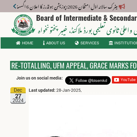
میٹرک سالانہ اوّل امتحان 2026: پوزیشن ہولڈرز کا اعلان 6 اگست کو دوپہر 2 بجے اور مکمل نتائج شام 4 بجے بورڈ کی ویب سائٹ پر جاری ہوں گے۔
Board of Intermediate & Seconda
 واعلیٰ ثانوی تعلیمی بورڈ ملاکنڈ
، خیبر پختونخواہ
HOME
ABOUT US
SERVICES
INSTITUTIO
RE-TOTALLING, UFM APPEAL, GRACE MARKS FO
Join us on social media:
Dec
Last updated:
28-Jan-2025,
27
2024