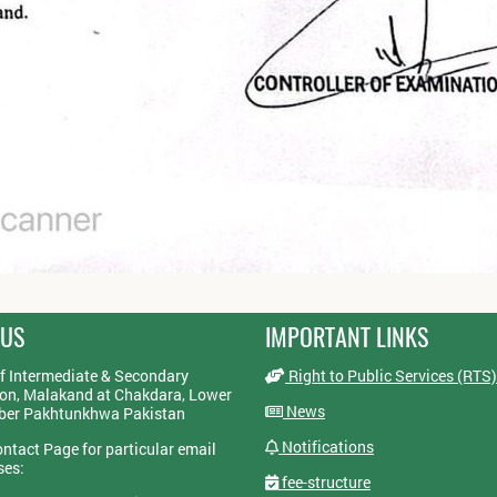
 US
IMPORTANT LINKS
f Intermediate & Secondary
Right to Public Services (RTS)
on, Malakand at Chakdara, Lower
News
yber Pakhtunkhwa Pakistan
Notifications
ontact Page for particular email
ses:
fee-structure