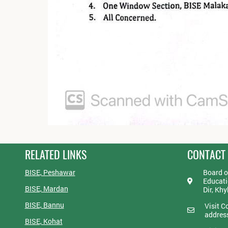
RELATED LINKS
CONTACT
BISE, Peshawar
Board o
Educati
BISE, Mardan
Dir, Kh
BISE, Bannu
Visit C
addres
BISE, Kohat