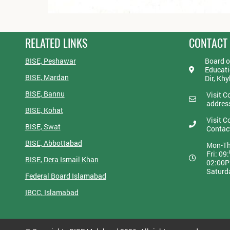
RELATED LINKS
CONTACT
BISE, Peshawar
Board o
Educati
BISE, Mardan
Dir, Kh
BISE, Bannu
Visit C
addres
BISE, Kohat
Visit C
BISE, Swat
Contac
BISE, Abbottabad
Mon-Th
Fri: 09:
BISE, Dera Ismail Khan
02:00
Saturd
Federal Board Islamabad
IBCC, Islamabad