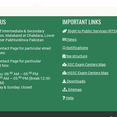
 US
IMPORTANT LINKS
f Intermediate & Secondary
Right to Public Services (RTS)
on, Malakand at Chakdara, Lower
News
yber Pakhtunkhwa Pakistan
Notifications
ontact Page for particular email
ses:
fee-structure
ontact Page for particular
SSC Exam Centers Map
t Nos:
HSSC Exam Centers Map
00
00
u: 09:
AM — 05:
PM
00
00
AM — 05:
PM (Break:12:30-
Downloads
PM)
ay & Sunday: closed
Sitemap
Help