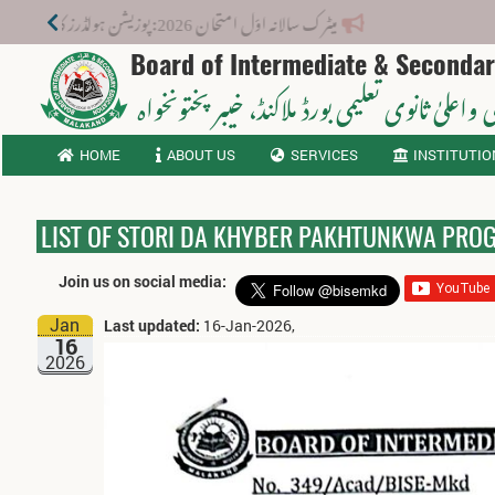
میٹرک سالانہ اوّل امتحان 2026: پوزیشن ہولڈرز کا اعلان 6 اگست کو دوپہر 2 بجے اور مکمل نتائج شام 4 بجے بورڈ کی ویب سائٹ پر جاری ہوں گے۔
Board of Intermediate & Seconda
 واعلیٰ ثانوی تعلیمی بورڈ ملاکنڈ
، خیبر پختونخواہ
HOME
ABOUT US
SERVICES
INSTITUTIO
LIST OF STORI DA KHYBER PAKHTUNKWA PROG
Join us on social media:
Jan
Last updated:
16-Jan-2026,
16
2026