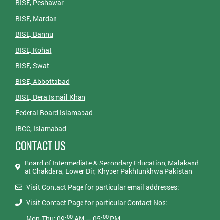
BISE, Peshawar
BISE, Mardan
BISE, Bannu
BISE, Kohat
BISE, Swat
BISE, Abbottabad
BISE, Dera Ismail Khan
Federal Board Islamabad
IBCC, Islamabad
CONTACT US
Board of Intermediate & Secondary Education, Malakand
at Chakdara, Lower Dir, Khyber Pakhtunkhwa Pakistan
Visit Contact Page for particular email addresses:
Visit Contact Page for particular Contact Nos:
00
00
Mon-Thu: 09:
AM — 05:
PM