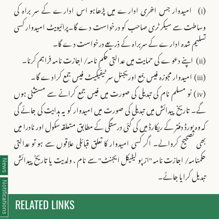
(i)
امیدوار جس اخری ادارے میں پڑھاہو اس ادارے کے سر براہ کی
وساطت سے سیکر ٹری صاحب کو درخواست دے گا۔پرائیویٹ امیدوار کسی
تسلیم شدہ ادارے کے سربراہ کے ذریعے درخواست دے گا۔
(ii)
اپنے دعوے کی حمایت میں عدالتی حکم نامہ/ اجازت نامہ فراہم کرنا۔
(iii)
امیدوار مجوزہ فیس بمع اوریجنل سر ٹیفیکیٹ فیس جمع کرادے گا۔
(iv) نو مسلم نام کی تبدیلی کی صورت میں فیس جمع کرانے سے مستثنی ہوں
گے۔ تاریخ پیدائش میں تبدیلی کی صورت میں امیدوار کو یہ ہدایت کی جائے گی
کہ وہ بورڈ دفتر کے ریکارڈ میں کی گئی درستگی کے مطابق متعلقہ سکول اور نادرا میں
بھی تصحیح کروالے۔ اگر کسی امیدوار کا تعلق قبائلی علاقوں سے ہو تو عدالتی
حکمنامہ/ اجازت نامہ "ازپو لیٹیکل ایجنٹ" سے نام ، ولدیت یا تاریخ پیدائش
News
تبدیل کرایا جائے۔
Notifications
RELATED LINKS