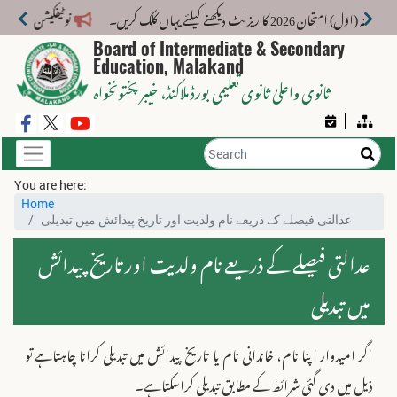
امتحان 2026 کا ریزلٹ دیکھنے کیلئے یہاں کلک کریں۔
نوٹیفکیشن: بورڈ کی مخ
Board of Intermediate & Secondary
Education, Malakand
ثانوی واعلیٰ ثانوی تعلیمی بورڈ ملاکنڈ
، خیبر پختونخواہ
You are here:
Home
عدالتی فیصلے کے ذریعے نام ولدیت اور تاریخ پیدائش میں تبدیلی
عدالتی فیصلے کے ذریعے نام ولدیت اور تاریخ پیدائش
میں تبدیلی
اگر امیدوار اپنا نام، خاندانی نام یا تاریخ پیدائش میں تبدیلی کرانا چاہتاہے تو
ذیل میں دی گئی شرائط کے مطابق تبدیلی کراسکتاہے۔