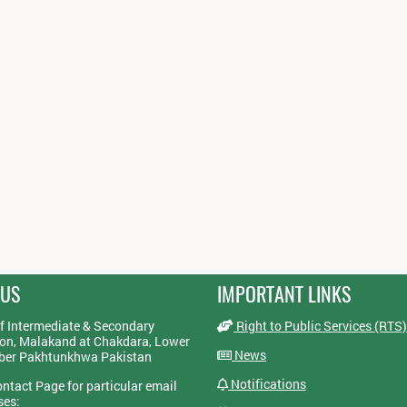
 US
IMPORTANT LINKS
f Intermediate & Secondary
Right to Public Services (RTS)
on, Malakand at Chakdara, Lower
News
yber Pakhtunkhwa Pakistan
Notifications
ontact Page for particular email
ses: