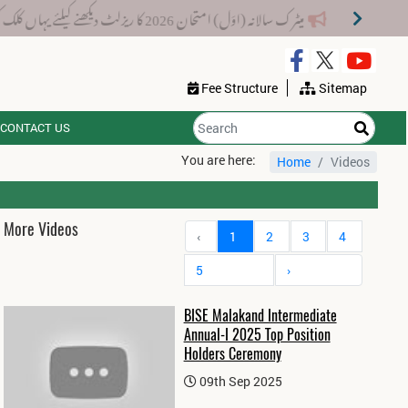
میٹرک سالانہ (اوَل) امتحان 2026 کا ریزلٹ دیکھنے کیلئے یہاں کلک کریں۔
Fee Structure
Sitemap
CONTACT US
You are here:
Home
Videos
More Videos
‹
1
2
3
4
5
›
BISE Malakand Intermediate
Annual-I 2025 Top Position
Holders Ceremony
09th Sep 2025