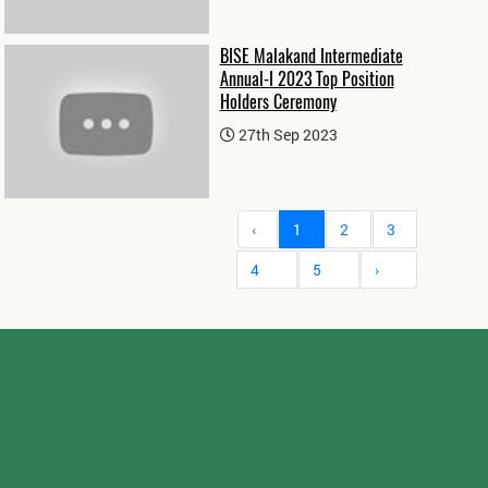
BISE Malakand Intermediate
Annual-I 2023 Top Position
Holders Ceremony
27th Sep 2023
‹
1
2
3
4
5
›