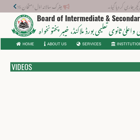
 دیا گیا۔
میٹرک سالانہ اوّل امتحان 2026: پوزیشن ہولڈرز کا اعلان 6 اگست کو دوپہر 2 بجے اور مکمل نتائج شام 4 بجے بورڈ کی ویب سائٹ پر جاری ہوں گے۔
Board of Intermediate & Seconda
 واعلیٰ ثانوی تعلیمی بورڈ ملاکنڈ
، خیبر پختونخواہ
HOME
ABOUT US
SERVICES
INSTITUTIO
VIDEOS