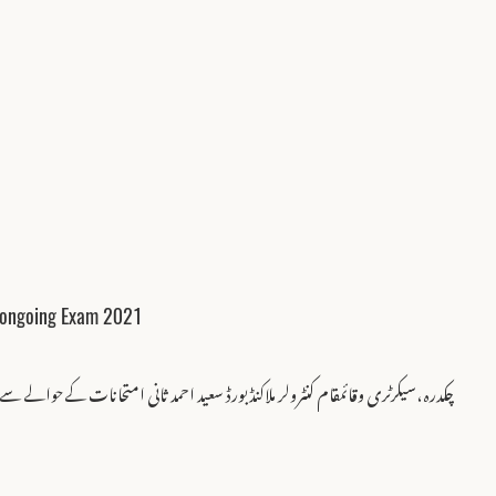
t ongoing Exam 2021
چکدرہ،سیکرٹری وقائمقام کنٹرولر ملاکنڈ بورڈ سعید احمد ثانی امتحانات کےحوالے سے 