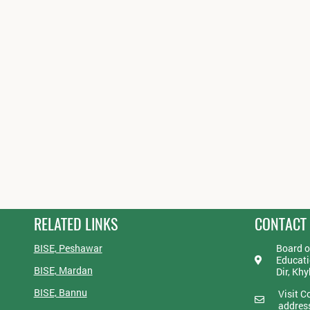
RELATED LINKS
CONTACT
BISE, Peshawar
Board o
Educati
BISE, Mardan
Dir, Kh
BISE, Bannu
Visit C
addres