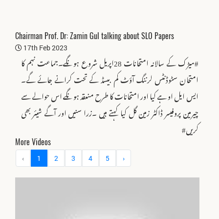
Chairman Prof. Dr: Zamin Gul talking about SLO Papers
17th Feb 2023
#میڑک کے سالانہ امتحانات 28اپریل شروع ہونگے۔جماعت نہم کا
امتحان سٹوڈنٹس لرننگ آؤٹ کم بیسڈ کے تحت کرانے جائے گے۔
ایس ایل او ہے کیا اور امتحانات کا طرح منعقد ہونگے اس حوالے سے
چیرمین پروفیسر ڈاکٹر زمین گل کیا کہتے ہیں ۔زرا سنیں اور آگے شیئر بھی
کریں#
More Videos
‹
1
2
3
4
5
›