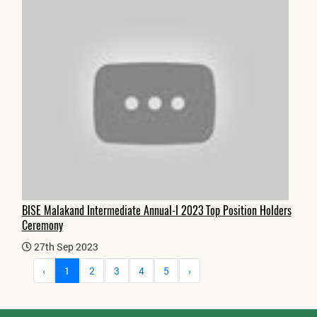
BISE Malakand Intermediate Annual-I 2023 Top Position Holders
Ceremony
27th Sep 2023
‹
1
2
3
4
5
›